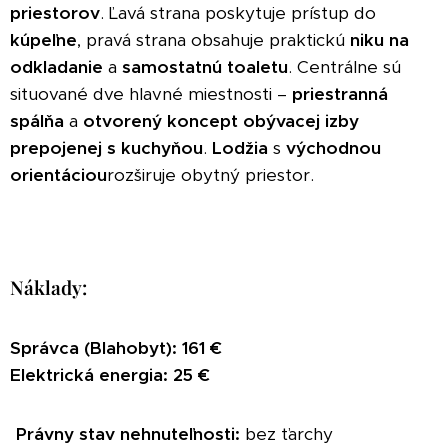
priestorov
. Ľavá strana poskytuje prístup do
kúpeľne
, pravá strana obsahuje praktickú
niku na
odkladanie
a
samostatnú toaletu
. Centrálne sú
situované dve hlavné miestnosti –
priestranná
spálňa
a
otvorený koncept obývacej izby
prepojenej s kuchyňou
.
Lodžia
s
východnou
orientáciou
rozširuje obytný priestor.
Náklady:
Správca (Blahobyt): 161 €
Elektrická energia: 25 €
Právny stav nehnuteľnosti:
bez ťarchy