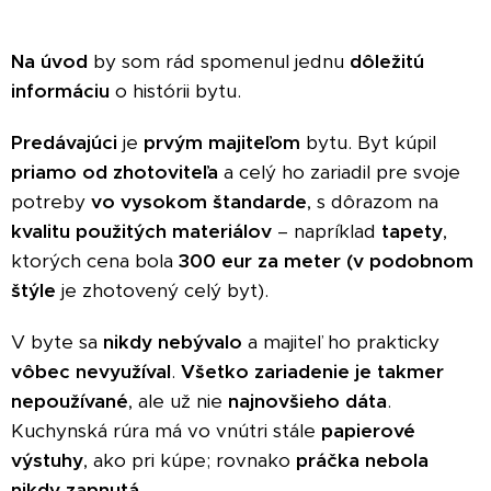
Na úvod
by som rád spomenul jednu
dôležitú
informáciu
o histórii bytu.
Predávajúci
je
prvým majiteľom
bytu. Byt kúpil
priamo od zhotoviteľa
a celý ho zariadil pre svoje
potreby
vo vysokom štandarde
, s dôrazom na
kvalitu použitých materiálov
– napríklad
tapety
,
ktorých cena bola
300 eur za meter (v
podobnom
štýle
je zhotovený celý byt).
V byte sa
nikdy nebývalo
a majiteľ ho prakticky
vôbec nevyužíval
.
Všetko zariadenie je takmer
nepoužívané
, ale už nie
najnovšieho dáta
.
Kuchynská rúra má vo vnútri stále
papierové
výstuhy
, ako pri kúpe; rovnako
práčka nebola
nikdy zapnutá
.