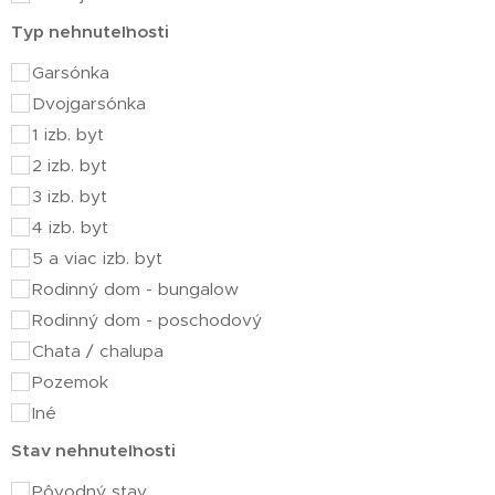
Typ nehnuteľnosti
Garsónka
Dvojgarsónka
1 izb. byt
2 izb. byt
3 izb. byt
4 izb. byt
5 a viac izb. byt
Rodinný dom - bungalow
Rodinný dom - poschodový
Chata / chalupa
Pozemok
Iné
Stav nehnuteľnosti
Pôvodný stav