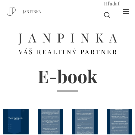
Hľadať
JAN PINKA
J A N P I N K A
V Á Š R E A L I T N Ý P A R T N E R
E-book