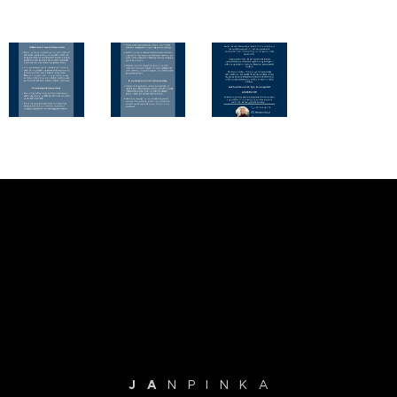
.
J A
N P I N K A