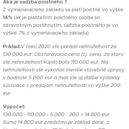
Aká je sadzba poistného ?
Z vymeriavacieho základu sa platí poistné vo výške
14%
(ak je platiteľom poistného osoba so
zdravotným postihnutím, sadzba poistného je vo
výške 7% z vymeriavacieho základu).
Príklad:
V roku 2020 ste predali nehnuteľnosť za
130.000 eur. Obstarávacia cena (t.j. cena, za ktorú
ste nehnuteľnosť kúpili) bola 110.000 eur. Na
nehnuteľnosti ste vykonali menšie stavebné úpravy
v hodnote 5 000 eur a mali ste aj ďalšie výdavky
súvisiace s predajom nehnuteľnosti vo výške 200
eur.
Výpočet:
130.000 - 110.000 - 5.000 - 200 = 14.800 eur
Suma 14.800 eur predstavuje základ dane, z