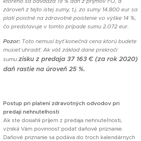
ktorého sa odvádza 19 % daň z príjmov FO, a
zároveň z tejto istej sumy, t.j. zo sumy 14.800 eur sa
platí poistné na zdravotné poistenie vo výške 14 %,
čo predstavuje v tomto prípade sumu 2.072 eur.
Pozor:
Toto nemusí byť konečná cena ktorú budete
musieť uhradiť. Ak váš základ dane prekročí
zisku z predaja
37 163 € (za rok 2020)
sumu
daň rastie na úroveň
25 %.
Postup pri platení zdravotných odvodov pri
predaji nehnuteľnosti
Ak ste dosiahli príjem z predaja nehnuteľnosti,
vzniká Vám povinnosť podať daňové priznanie.
Daňové priznanie sa podáva do troch kalendárnych