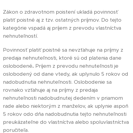
Zákon o zdravotnom poistení ukladá povinnosť
platiť poistné aj z tzv. ostatných príjmov. Do tejto
kategórie vspadá aj príjem z prevodu vlastníctva
nehnuteľností.
Povinnosť platiť poistné sa nevzťahuje na príjmy z
predaja nehnuteľnosti, ktoré sú od platenia dane
oslobodené
.
Príjem z prevodu nehnuteľnosti je
oslobodený od dane vtedy, ak uplynulo 5 rokov od
nadobudnutia nehnuteľnosti. Oslobodenie sa
rovnako vzťahuje aj na príjmy z predaja
nehnuteľnosti nadobudnutej dedením v priamom
rade alebo niektorým z manželov, ak uplynie aspoň
5 rokov odo dňa nadobudnutia tejto nehnuteľnosti
preukázateľne do vlastníctva alebo spoluvlastníctva
poručiteľa.