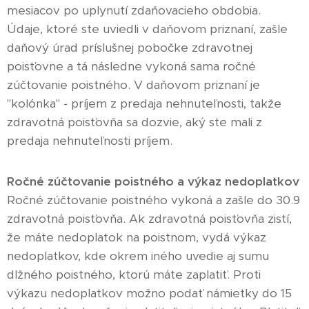
mesiacov po uplynutí zdaňovacieho obdobia.
Údaje, ktoré ste uviedli v daňovom priznaní, zašle
daňový úrad príslušnej pobočke zdravotnej
poisťovne a tá následne vykoná sama ročné
zúčtovanie poistného. V daňovom priznaní je
"kolónka" - príjem z predaja nehnuteľnosti, takže
zdravotná poisťovňa sa dozvie, aký ste mali z
predaja nehnuteľnosti príjem.
Ročné zúčtovanie poistného a výkaz nedoplatkov
Ročné zúčtovanie poistného vykoná a zašle do 30.9
zdravotná poisťovňa. Ak zdravotná poisťovňa zistí,
že máte nedoplatok na poistnom, vydá výkaz
nedoplatkov, kde okrem iného uvedie aj sumu
dlžného poistného, ktorú máte zaplatiť. Proti
výkazu nedoplatkov možno podať námietky do 15