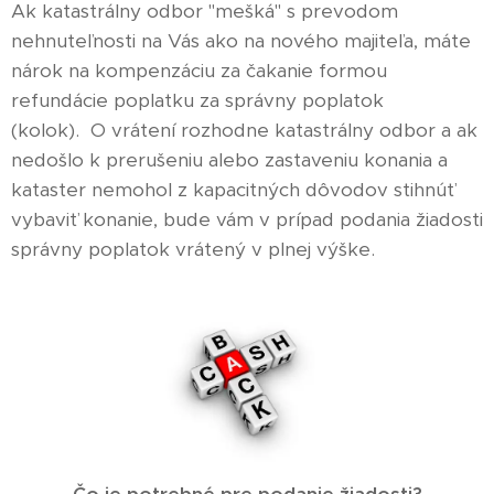
Ak katastrálny odbor "mešká" s prevodom
nehnuteľnosti na Vás ako na nového majiteľa, máte
nárok na kompenzáciu za čakanie formou
refundácie poplatku za správny poplatok
(kolok). O vrátení rozhodne katastrálny odbor a ak
nedošlo k prerušeniu alebo zastaveniu konania a
kataster nemohol z kapacitných dôvodov stihnúť
vybaviť konanie, bude vám v prípad podania žiadosti
správny poplatok vrátený v plnej výške.
Čo je potrebné pre podanie žiadosti?