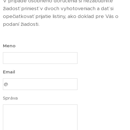
V prípade osobného doručenia si nezabudnite
žiadosť priniesť v dvoch vyhotoveniach a dať si
opečiatkovať prijatie listiny, ako doklad pre Vás o
podaní žiadosti.
Meno
Email
Správa