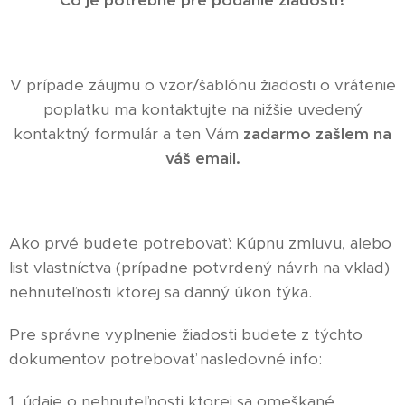
V prípade záujmu o vzor/šablónu žiadosti o vrátenie
poplatku ma kontaktujte na nižšie uvedený
kontaktný formulár a ten Vám
zadarmo zašlem na
váš email.
Ako prvé budete potrebovať: Kúpnu zmluvu, alebo
list vlastníctva (prípadne potvrdený návrh na vklad)
nehnuteľnosti ktorej sa danný úkon týka.
Pre správne vyplnenie žiadosti budete z týchto
dokumentov potrebovať nasledovné info:
1. údaje o nehnuteľnosti ktorej sa omeškané