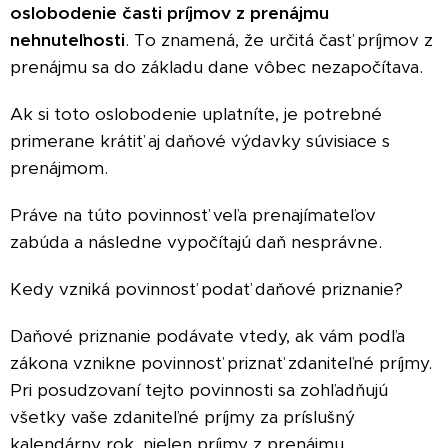
oslobodenie časti príjmov z prenájmu
nehnuteľnosti
. To znamená, že určitá časť príjmov z
prenájmu sa do základu dane vôbec nezapočítava.
Ak si toto oslobodenie uplatníte, je potrebné
primerane krátiť aj daňové výdavky súvisiace s
prenájmom.
Práve na túto povinnosť veľa prenajímateľov
zabúda a následne vypočítajú daň nesprávne.
Kedy vzniká povinnosť podať daňové priznanie?
Daňové priznanie podávate vtedy, ak vám podľa
zákona vznikne povinnosť priznať zdaniteľné príjmy.
Pri posudzovaní tejto povinnosti sa zohľadňujú
všetky vaše zdaniteľné príjmy za príslušný
kalendárny rok, nielen príjmy z prenájmu.