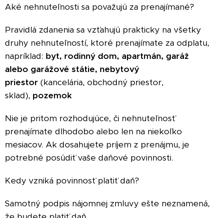
Aké nehnuteľnosti sa považujú za prenajímané?
Pravidlá zdanenia sa vzťahujú prakticky na všetky
druhy nehnuteľností, ktoré prenajímate za odplatu,
napríklad:
byt,
rodinný dom,
apartmán,
garáž
alebo garážové státie,
nebytový
priestor
(kancelária, obchodný priestor,
sklad),
pozemok
Nie je pritom rozhodujúce, či nehnuteľnosť
prenajímate dlhodobo alebo len na niekoľko
mesiacov. Ak dosahujete príjem z prenájmu, je
potrebné posúdiť vaše daňové povinnosti.
Kedy vzniká povinnosť platiť daň?
Samotný podpis nájomnej zmluvy ešte neznamená,
že budete platiť daň.