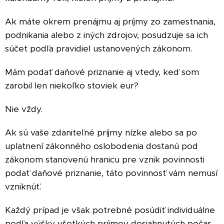
Ak máte okrem prenájmu aj príjmy zo zamestnania,
podnikania alebo z iných zdrojov, posudzuje sa ich
súčet podľa pravidiel ustanovených zákonom.
Mám podať daňové priznanie aj vtedy, keď som
zarobil len niekoľko stoviek eur?
Nie vždy.
Ak sú vaše zdaniteľné príjmy nízke alebo sa po
uplatnení zákonného oslobodenia dostanú pod
zákonom stanovenú hranicu pre vznik povinnosti
podať daňové priznanie, táto povinnosť vám nemusí
vzniknúť.
Každý prípad je však potrebné posúdiť individuálne
podľa výšky všetkých príjmov dosiahnutých počas