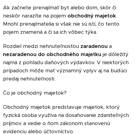
Ak začnete prenajímať byt alebo dom, skôr či
neskôr narazíte na pojem
obchodný majetok
.
Mnohí prenajímatelia si však nie sú istí, čo tento
pojem znamená a či sa ich vôbec týka.
Rozdiel medzi nehnuteľnosťou
zaradenou
a
nezaradenou do obchodného majetku
je dôležitý
najmä z pohľadu daňových výdavkov. V niektorých
prípadoch môže mať významný vplyv aj na budúci
predaj nehnuteľnosti.
Čo je obchodný majetok?
Obchodný majetok predstavuje majetok, ktorý
fyzická osoba využíva na dosahovanie zdaniteľných
príjmov a vedie o ňom zákonom stanovenú
evidenciu alebo účtovníctvo.