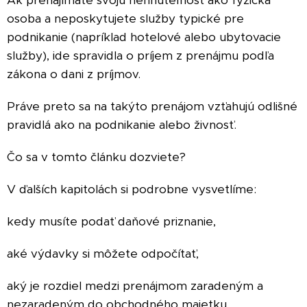
Ak prenajímate svoju nehnuteľnosť ako fyzická
osoba a neposkytujete služby typické pre
podnikanie (napríklad hotelové alebo ubytovacie
služby), ide spravidla o príjem z prenájmu podľa
zákona o dani z príjmov.
Práve preto sa na takýto prenájom vzťahujú odlišné
pravidlá ako na podnikanie alebo živnosť.
Čo sa v tomto článku dozviete?
V ďalších kapitolách si podrobne vysvetlíme:
kedy musíte podať daňové priznanie,
aké výdavky si môžete odpočítať,
aký je rozdiel medzi prenájmom zaradeným a
nezaradeným do obchodného majetku,