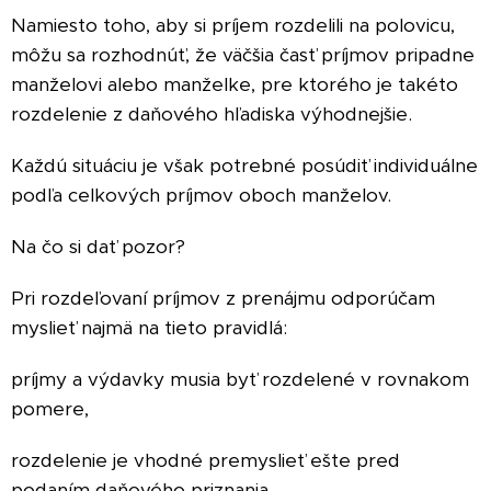
Namiesto toho, aby si príjem rozdelili na polovicu,
môžu sa rozhodnúť, že väčšia časť príjmov pripadne
manželovi alebo manželke, pre ktorého je takéto
rozdelenie z daňového hľadiska výhodnejšie.
Každú situáciu je však potrebné posúdiť individuálne
podľa celkových príjmov oboch manželov.
Na čo si dať pozor?
Pri rozdeľovaní príjmov z prenájmu odporúčam
myslieť najmä na tieto pravidlá:
príjmy a výdavky musia byť rozdelené v rovnakom
pomere,
rozdelenie je vhodné premyslieť ešte pred
podaním daňového priznania,