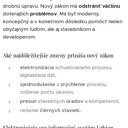
drobnú úpravu. Nový zákon má
odstrániť
väčšinu
doterajších
problémov
. Má byť moderný,
koncepčný a v konečnom dôsledku pomôcť nielen
obyčajným ľuďom, ale aj stavebníkom a
developerom.
Aké najdôležitejšie zmeny prináša nový zákon
elektronizácia
schvaľovacieho procesu,
digitalizácia dát,
zjednodušenie
a
zrýchlenie
procesu,
zníženie počtu úkonov,
presun
stavebných
úradov
a kompetencií,
riešenie
čiernych
stavieb.
Elektronizácia cez informačný systém Urbion