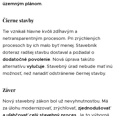
územným
plánom
.
Čierne stavby
Tie vznikali hlavne kvôli zdĺhavým a
netransparentným procesom. Pri zrýchlených
procesoch by ich malo byť menej. Stavebník
doteraz radšej stavbu dostaval a požiadal o
dodatočné povolenie
. Nová úprava takúto
alternatívu
vylučuje
. Stavebný úrad nebude mať inú
možnosť, než nariadiť odstránenie čiernej stavby.
Záver
Nový stavebný zákon bol už nevyhnutnosťou. Má
za úlohu modernizovať, zrýchľovať,
zjednodušovať
a uľahčovať celý stavebný proces
. Je to výborná