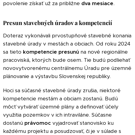
povolenie získať už za približne
dva mesiace
.
Presun stavebných úradov a kompetencií
Doteraz vykonávali prvostupňové stavebné konania
stavebné úrady v mestách a obciach. Od roku 2024
sa tieto
kompetencie
presunú
na nové regionálne
pracoviská, ktorých bude osem. Tie budú podliehať
novovytvorenému centrálnemu Úradu pre územné
plánovanie a výstavbu Slovenskej republiky.
Hoci sa súčasné stavebné úrady zrušia, niektoré
kompetencie mestám a obciam zostanú. Budú
môcť vytvárať územné plány a definovať účely
využitia pozemkov v ich intraviláne. Súčasne
dostanú
právomoc
vyjadrovať stanovisko ku
každému projektu a posudzovať, či je v súlade s