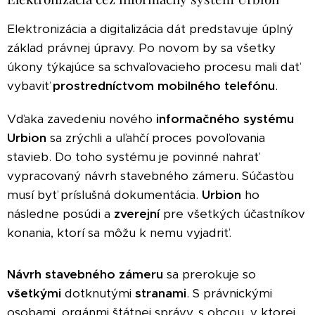
Elektronizácia a digitalizácia dát predstavuje úplný
základ právnej úpravy. Po novom by sa všetky
úkony týkajúce sa schvaľovacieho procesu mali dať
vybaviť
prostredníctvom mobilného telefónu
.
Vďaka zavedeniu nového
informačného systému
Urbion
sa zrýchli a uľahčí proces povoľovania
stavieb. Do toho systému je povinné nahrať
vypracovaný návrh stavebného zámeru. Súčasťou
musí byť príslušná dokumentácia.
Urbion
ho
následne posúdi a
zverejní
pre všetkých účastníkov
konania, ktorí sa môžu k nemu vyjadriť.
Návrh stavebného zámeru
sa prerokuje so
všetkými
dotknutými
stranami
. S právnickými
osobami, orgánmi štátnej správy, s obcou, v ktorej