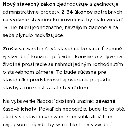
Nový stavebný zákon
zjednodušuje a zjednocuje
administratívne procesy.
Z 84 úkonov
potrebných
na
vydanie stavebného povolenia
by malo
zostať
13
. Tie budú jednoznačné, navzájom zladené a na
seba plynulo nadväzujúce.
Zrušia
sa viacstupňové stavebné konania. Územné
aj stavebné konanie, prípadne konanie o vplyve na
životné prostredie sa nahradí jedným rozhodnutím
o stavebnom zámere. To bude súčasne pre
stavebníka predstavovať aj overenie projektu
stavby a možnosť začať
stavať dom
.
Na vybavenie žiadostí dostanú úradníci
záväzné
časové
lehoty
. Pokiaľ ich nedodržia, bude to to isté,
akoby so stavebným zámerom súhlasili. V tom
najlepšom prípade by sa mohlo teda stavebné