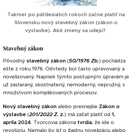
Takmer po päťdesiatich rokoch začne platiť na
Slovensku nový stavebný zákon (zákon o
výstavbe). Aké zmeny sa udejú?
Stavebný zákon
Pôvodný
stavebný zákon
(
50/1976 Zb.
) pochádza
ešte z roku 1976. Odvtedy bol často upravovaný a
novelizovaný. Napriek týmto postupným úpravám je
už zastaraný, skostnatený, nemoderný, nepružný, s
množstvom komplikovaných procesov.
Nový stavebný zákon
alebo presnejšie
Zákon o
výstavbe
(
201/2022 Z. z.
) má začať platiť od
1.
apríla 2024
. Tvorcovia zákona
tvrdia
, že ide o
revolúciu. Nemalo by ísť o žiadnu novelizáciu alebo