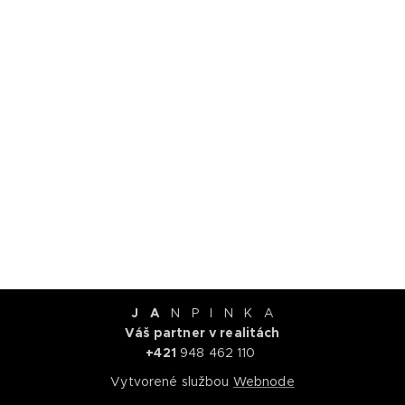
J A
N P I N K A
Váš partner v realitách
+421
948 462 110
Vytvorené službou
Webnode